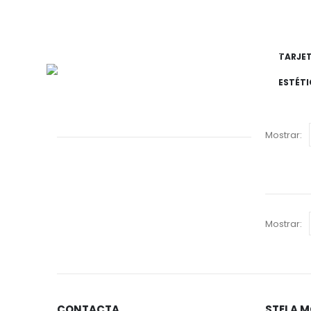
DÓNDE ESTAMOS: c/ Henao, 4.
BILBAO
¡REGALA 
BIENESTA
TARJE
ESTÉT
Mostrar:
Mostrar:
CONTACTA
STELA 