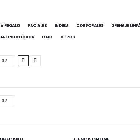
QUIENES SOMOS
APARATOLOGÍA
CONTACTO
BELLEZA Y
R!
TA REGALO
FACIALES
INDIBA
CORPORALES
DRENAJE LINF
ICA ONCOLÓGICA
LUJO
OTROS
MOHEDANO
TIENDA ONLINE