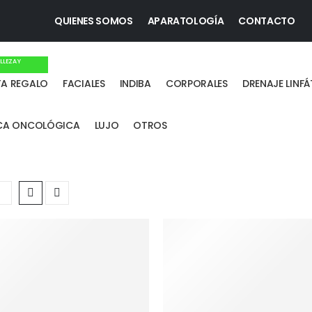
QUIENES SOMOS
APARATOLOGÍA
CONTACTO
LLEZA Y
!
TA REGALO
FACIALES
INDIBA
CORPORALES
DRENAJE LINF
ICA ONCOLÓGICA
LUJO
OTROS